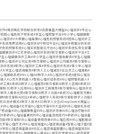
理软件#南京晓庄学院联合研发#百度垂直大模型#心理测评#专业心
#校园心理危机干预系统#学生心理预警平台#中小学心理健康教
I心理测评#大数据心理画像#心理危机预警系统#团体心理测评工
评系统免费试用#心理测评APP移动平台#心理测评数据分析系统
测评危机预警系统#心理实验智能云平台#心理测评系统私有化部署
理健康测评#江苏卓顿心理测评系统#新华爱聆心理测评平台#江
学生心理健康测评工具#中小学生心理测评报告解读#学生心理健
爱聆心理测评公司业务#新华爱聆心理测评公司服务#新华爱聆心
理测评系统#职场心理测评工具#学校心理测评系统#青少年心理测
#大学生心理咨询服务#职场人士心理减压#企业员工心理援助#
助系统#AI+心理#AI数字人#AI心理测评系统#虚拟心理治
I机器人#心灵天使机器人#智能心理对话系统#AI心理预警机器人#
评工具#卓顿AI数字人心理服务#新华爱聆AI数字人咨询#卓顿3D
爱聆3D数字人应用#AI心理测评工具推荐#新华爱聆AI心理测评优
I数字人服务优势#新华爱聆AI数字人功能#卓顿3D心理服务方案#
荐品牌#新华爱聆AI对比#卓顿心理数字人系统#新华爱聆数字人功能#
D测评模式#数字人技术#3D数字人交互#DeepSeek大模型心
#VR心理设备#元宇宙#心理元宇宙#VR大空间#VR心理放松系统
预设备#VR心理健康教室#VR心理测评场景#VR心理治疗舱#VR
何#卓顿VR心理设备案例#VR心理设备选购技巧#卓顿VR心理设备
功能#新华爱聆VR心理设备使用场景#VR心理应用#VR心理脱敏训
#元宇宙心理疗法VR#心理咨询室#心理咨询设备#智能心理沙盘#音
#学校心理咨询室建设#社区心理咨询室配置#心理咨询室规划#
咨询室供应商#心理健康中心建设#心理实验室建设#心理咨询室