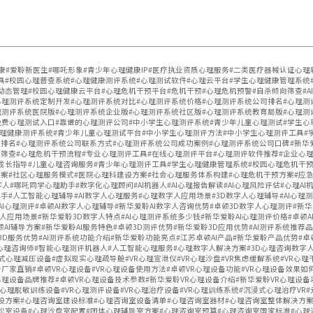
聆健康#爱聆新医生#哪吒形象#青少年心理健康IP#医疗执业资质心理服务#二类医疗器械认证心
具#校园心理普查系统#心理健康测评系统#心理测试软件#心理云平台#学生心理健康管理系统
动态管理#校园心理健康云平台#心理危机干预平台#危机干预#心理危机预警#自杀倾向筛查#A
心理测评系统定制开发#心理测评系统对比#心理测评系统价格#心理测评系统公司排名#心理测
理测评系统医院版#心理测评系统企业版#心理测评系统社区版#心理测评系统教育局版#心理
免费心理测试入口#靠谱的心理测评公司#中小学生心理测评系统#青少年儿童心理测试#学生心
心理健康测评系统#青少年儿童心理测试平台#中小学生心理测评方法#中小学生心理测评工具#
排名#心理测评系统公司联系方式#心理测评系统公司成功案例#心理测评系统公司口碑#新华
筛查#心理危机干预流程#专业心理测评工具#在线心理测评平台#心理测评软件推荐#企业心
成长指导#儿童心理咨询服务#青少年心理测评工具#学生心理健康管理系统#校园心理危机干预
#社区心理服务模式#医院心理科建设方案#社会心理服务体系构建#心理危机干预方案#应急心理援
人#哪吒同学心理助手#数字化心理顾问#AI机器人#AI心理报告解读#AI心理风险评估#心理A
助手#人工智能心理辅导#AI数字人心理服务#心理数字人应用场景#3D数字人心理辅导#AI心理测
AI心理测评#卓顿AI数字人心理辅导#新华爱聆AI数字人咨询优势#卓顿3D数字人心理测评#新华
应用场景#新华爱聆3D数字人特点#AI心理测评系统多少钱#新华爱聆AI心理测评价格#卓顿A
顿AI辅导方案#新华爱聆AI服务特色#卓顿3D测评优势#新华爱聆3D应用优势#AI测评系统推
D服务优势#AI测评系统功能介绍#新华爱聆功能亮点#江苏卓顿AI产品#新华爱聆产品优势#卓顿3
AI心理咨询师#智能心理测评机器人#人工智能心理服务#心理数字人解决方案#3D心理咨询数字人
式心理减压设备#虚拟现实心理疏导舱#VR心理宣泄仪#VR心理沙盘#VR焦虑缓解系统#VR心理干
备厂家直销#卓顿VR心理设备#VR心理设备使用方法#卓顿VR心理设备功能#VR心理设备效果如
心理设备品牌推荐#卓顿VR心理设备技术参数#新华爱聆VR心理设备介绍#新华爱聆VR心理设备
VR心理脱敏训练设备#VR心理测评设备#VR心理治疗设备#VR心理训练系统#沉浸式心理治疗VR
设方案#心理咨询室建设标准#心理咨询室设备清单#心理咨询室器材#心理咨询室整体解决方案
松室设备#心理沙盘室配置#团体心理辅导室方案#心理咨询室预算#心理咨询室国家标准#心理