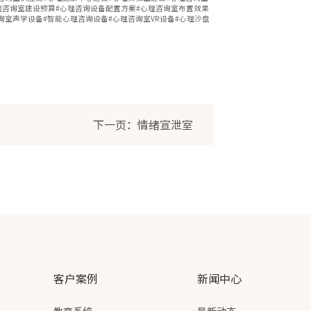
理咨询室建设预算#心理咨询设备配置方案#心理咨询室布置效果
询室声学设备#智能心理咨询设备#心理咨询室VR设备#心理沙盘
下一页：情绪宣泄室
客户案例
新闻中心