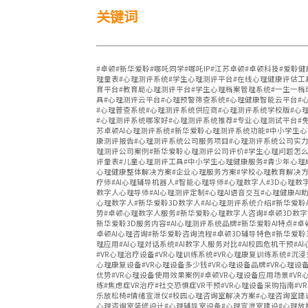
关键词
#卓顿#新华爱聆#哪吒同学#哪吒IP#江苏卓顿#卓顿科技#爱
理量表#心理测评系统#学生心理测评平台#在线心理健康评估工
育平台#教育局心理测评平台#学生心理档案管理系统#一生一档
具#心理测评云平台#心理预警筛查系统#心理健康智能云平台#
#心理普查系统#心理测评系统供应商#心理测评系统学校版#心
#心理测评系统哪家好#心理测评系统推荐#专业心理测试平台#
苏卓顿AI心理测评系统#新华爱聆心理测评系统功能#中小学生
康测评报告#心理测评系统公司服务项目#心理测评系统公司实力
理测评公司案例#新华爱聆心理测评公司评价#学生心理问题怎么
评量表#儿童心理测评工具#中小学生心理健康服务#青少年心理
心理健康整体解决方案#企业心理服务方案#学校心理教育解决方案
疗师#AI心理辅导机器人#智能心理导师#心理数字人#3D心理数字
数字人心理导师#AI心理测评定制#心理AI语音交互#心理健康AI
心理数字人#新华爱聆3D数字人#AI心理测评系统介绍#新华爱聆
势#卓顿心理数字人服务#新华爱聆心理数字人咨询#卓顿3D数字人
新华爱聆3D服务内容#AI心理测评系统品牌#新华爱聆AI特点#卓
卓顿AI心理咨询#新华爱聆咨询流程#卓顿3D辅导特色#新华爱聆3
理应用#AI心理对话系统#AI数字人服务对比#AI校园危机干预#
#VR心理治疗设备#VR心理训练系统#VR心理康复训练系统#沉浸
心理康复设备#VR心理设备多少钱#VR心理设备品牌#VR心理设
优势#VR心理设备使用效果案例#卓顿VR心理设备应用场景#VR
练#焦虑症VR治疗#社交恐惧症VR干预#VR心理设备采购指南#
乐放松椅#情绪宣泄仪#校园心理咨询室解决方案#心理咨询室建
心理咨询室装修设计#心理辅导室设备#心理宣泄室建设#心理放