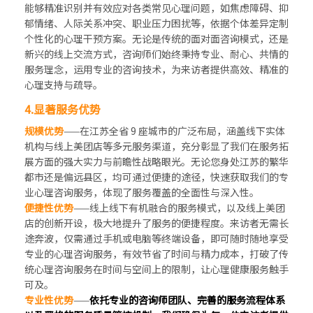
能够精准识别并有效应对各类常见心理问题，如焦虑障碍、抑
郁情绪、人际关系冲突、职业压力困扰等，依据个体差异定制
个性化的心理干预方案。无论是传统的面对面咨询模式，还是
新兴的线上交流方式，咨询师们始终秉持专业、耐心、共情的
服务理念，运用专业的咨询技术，为来访者提供高效、精准的
心理支持与疏导。
4.显著服务优势
规模优势
——在江苏全省 9 座城市的广泛布局，涵盖线下实体
机构与线上美团店等多元服务渠道，充分彰显了我们在服务拓
展方面的强大实力与前瞻性战略眼光。无论您身处江苏的繁华
都市还是偏远县区，均可通过便捷的途径，快速获取我们的专
业心理咨询服务，体现了服务覆盖的全面性与深入性。
便捷性优势
——线上线下有机融合的服务模式，以及线上美团
店的创新开设，极大地提升了服务的便捷程度。来访者无需长
途奔波，仅需通过手机或电脑等终端设备，即可随时随地享受
专业的心理咨询服务，有效节省了时间与精力成本，打破了传
统心理咨询服务在时间与空间上的限制，让心理健康服务触手
可及。
专业性优势
——
依托专业的咨询师团队、完善的服务流程体系