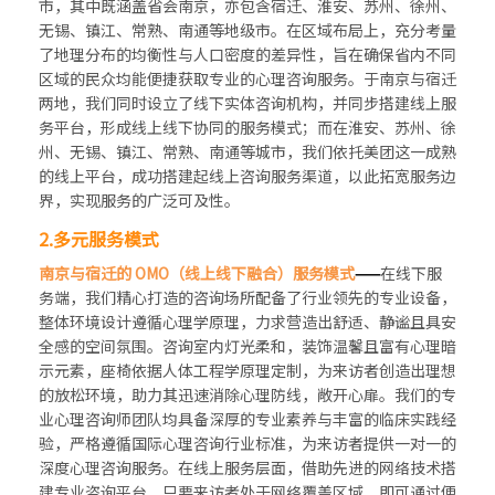
市，其中既涵盖省会南京，亦包含宿迁、淮安、苏州、徐州、
无锡、镇江、常熟、南通等地级市。在区域布局上，充分考量
了地理分布的均衡性与人口密度的差异性，旨在确保省内不同
区域的民众均能便捷获取专业的心理咨询服务。于南京与宿迁
两地，我们同时设立了线下实体咨询机构，并同步搭建线上服
务平台，形成线上线下协同的服务模式；而在淮安、苏州、徐
州、无锡、镇江、常熟、南通等城市，我们依托美团这一成熟
的线上平台，成功搭建起线上咨询服务渠道，以此拓宽服务边
界，实现服务的广泛可及性。
2.多元服务模式
南京与宿迁的 OMO（线上线下融合）服务模式
——
在线下服
务端，我们精心打造的咨询场所配备了行业领先的专业设备，
整体环境设计遵循心理学原理，力求营造出舒适、静谧且具安
全感的空间氛围。咨询室内灯光柔和，装饰温馨且富有心理暗
示元素，座椅依据人体工程学原理定制，为来访者创造出理想
的放松环境，助力其迅速消除心理防线，敞开心扉。我们的专
业心理咨询师团队均具备深厚的专业素养与丰富的临床实践经
验，严格遵循国际心理咨询行业标准，为来访者提供一对一的
深度心理咨询服务。在线上服务层面，借助先进的网络技术搭
建专业咨询平台，只要来访者处于网络覆盖区域，即可通过便