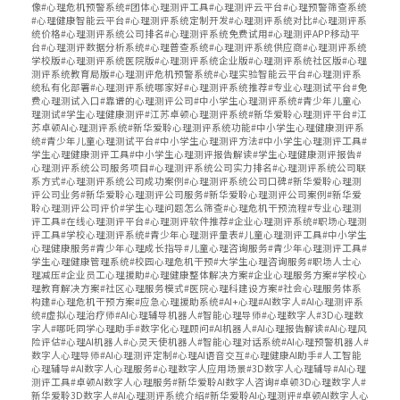
像#心理危机预警系统#团体心理测评工具#心理测评云平台#心理预警筛查系统
#心理健康智能云平台#心理测评系统定制开发#心理测评系统对比#心理测评系
统价格#心理测评系统公司排名#心理测评系统免费试用#心理测评APP移动平
台#心理测评数据分析系统#心理普查系统#心理测评系统供应商#心理测评系统
学校版#心理测评系统医院版#心理测评系统企业版#心理测评系统社区版#心理
测评系统教育局版#心理测评危机预警系统#心理实验智能云平台#心理测评系
统私有化部署#心理测评系统哪家好#心理测评系统推荐#专业心理测试平台#免
费心理测试入口#靠谱的心理测评公司#中小学生心理测评系统#青少年儿童心
理测试#学生心理健康测评#江苏卓顿心理测评系统#新华爱聆心理测评平台#江
苏卓顿AI心理测评系统#新华爱聆心理测评系统功能#中小学生心理健康测评系
统#青少年儿童心理测试平台#中小学生心理测评方法#中小学生心理测评工具#
学生心理健康测评工具#中小学生心理测评报告解读#学生心理健康测评报告#
心理测评系统公司服务项目#心理测评系统公司实力排名#心理测评系统公司联
系方式#心理测评系统公司成功案例#心理测评系统公司口碑#新华爱聆心理测
评公司业务#新华爱聆心理测评公司服务#新华爱聆心理测评公司案例#新华爱
聆心理测评公司评价#学生心理问题怎么筛查#心理危机干预流程#专业心理测
评工具#在线心理测评平台#心理测评软件推荐#企业心理测评系统#职场心理测
评工具#学校心理测评系统#青少年心理测评量表#儿童心理测评工具#中小学生
心理健康服务#青少年心理成长指导#儿童心理咨询服务#青少年心理测评工具#
学生心理健康管理系统#校园心理危机干预#大学生心理咨询服务#职场人士心
理减压#企业员工心理援助#心理健康整体解决方案#企业心理服务方案#学校心
理教育解决方案#社区心理服务模式#医院心理科建设方案#社会心理服务体系
构建#心理危机干预方案#应急心理援助系统#AI+心理#AI数字人#AI心理测评系
统#虚拟心理治疗师#AI心理辅导机器人#智能心理导师#心理数字人#3D心理数
字人#哪吒同学心理助手#数字化心理顾问#AI机器人#AI心理报告解读#AI心理风
险评估#心理AI机器人#心灵天使机器人#智能心理对话系统#AI心理预警机器人#
数字人心理导师#AI心理测评定制#心理AI语音交互#心理健康AI助手#人工智能
心理辅导#AI数字人心理服务#心理数字人应用场景#3D数字人心理辅导#AI心理
测评工具#卓顿AI数字人心理服务#新华爱聆AI数字人咨询#卓顿3D心理数字人#
新华爱聆3D数字人#AI心理测评系统介绍#新华爱聆AI心理测评#卓顿AI数字人心