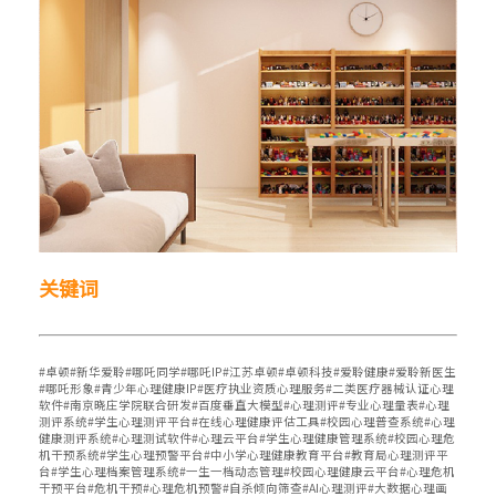
关键词
#卓顿#新华爱聆#哪吒同学#哪吒IP#江苏卓顿#卓顿科技#爱聆健康#爱聆新医生
#哪吒形象#青少年心理健康IP#医疗执业资质心理服务#二类医疗器械认证心理
软件#南京晓庄学院联合研发#百度垂直大模型#心理测评#专业心理量表#心理
测评系统#学生心理测评平台#在线心理健康评估工具#校园心理普查系统#心理
健康测评系统#心理测试软件#心理云平台#学生心理健康管理系统#校园心理危
机干预系统#学生心理预警平台#中小学心理健康教育平台#教育局心理测评平
台#学生心理档案管理系统#一生一档动态管理#校园心理健康云平台#心理危机
干预平台#危机干预#心理危机预警#自杀倾向筛查#AI心理测评#大数据心理画