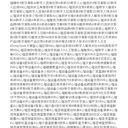
理辅导#新华爱聆AI数字人咨询优势#卓顿3D数字人心理测评#新华爱聆3D数字
人应用#AI心理测评工具推荐#新华爱聆AI心理测评优势#卓顿心理数字人服务#
新华爱聆心理数字人咨询#卓顿3D数字人应用场景#新华爱聆3D数字人特点#AI
心理测评系统多少钱#新华爱聆AI心理测评价格#卓顿AI数字人服务优势#新华爱
聆AI数字人功能#卓顿3D心理服务方案#新华爱聆3D服务内容#AI心理测评系统
品牌#新华爱聆AI特点#卓顿AI辅导方案#新华爱聆AI服务特色#卓顿3D测评优势
#新华爱聆3D应用优势#AI测评系统推荐品牌#新华爱聆AI对比#卓顿心理数字人
系统#新华爱聆数字人功能#卓顿AI心理咨询#新华爱聆咨询流程#卓顿3D辅导特
色#新华爱聆3D服务优势#AI测评系统功能介绍#新华爱聆功能亮点#江苏卓顿AI
产品#新华爱聆产品优势#卓顿3D测评模式#数字人技术#3D数字人交互
#DeepSeek大模型心理应用#AI心理对话系统#AI数字人服务对比#AI校园危机干
预#AI心理咨询师#智能心理测评机器人#人工智能心理服务#心理数字人解决方
案#3D心理咨询数字人#VR心理设备#元宇宙#心理元宇宙#VR大空间#VR心理放
松系统#VR心理治疗设备#VR心理训练系统#VR心理康复训练系统#沉浸式心理
减压设备#虚拟现实心理疏导舱#VR心理宣泄仪#VR心理沙盘#VR焦虑缓解系统
#VR心理干预设备#VR心理健康教室#VR心理测评场景#VR心理治疗舱#VR心理
康复设备#VR心理设备多少钱#VR心理设备品牌#VR心理设备厂家直销#卓顿VR
心理设备#VR心理设备使用方法#卓顿VR心理设备功能#VR心理设备效果如何#
卓顿VR心理设备案例#VR心理设备选购技巧#卓顿VR心理设备优势#VR心理设备
使用效果案例#卓顿VR心理设备应用场景#VR心理设备品牌推荐#卓顿VR心理设
备技术参数#新华爱聆VR心理设备介绍#新华爱聆VR心理设备功能#新华爱聆VR
心理设备使用场景#VR心理应用#VR心理脱敏训练#焦虑症VR治疗#社交恐惧症
VR干预#VR心理设备采购指南#VR心理脱敏训练设备#VR心理测评设备#VR心理
治疗设备#VR心理训练系统#沉浸式心理治疗VR#元宇宙心理疗法VR#心理咨询
室#心理咨询设备#智能心理沙盘#音乐放松椅#情绪宣泄仪#校园心理咨询室解
决方案#心理咨询室建设方案#心理咨询室建设标准#心理咨询室设备清单#心理
咨询室器材#心理咨询室整体解决方案#学校心理咨询室建设#社区心理咨询室
配置#心理咨询室规划#心理咨询室装修设计#心理辅导室设备#心理宣泄室建设
#心理放松室设备#心理沙盘室配置#团体心理辅导室方案#心理咨询室预算#心
理咨询室国家标准#心理咨询室供应商#心理健康中心建设#心理实验室建设#心