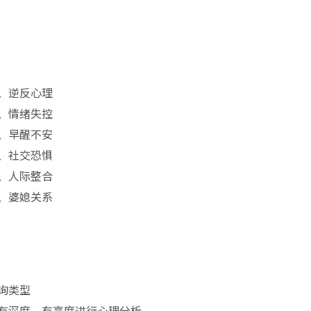
、逆反心理
、情绪失控
、早醒不安
、社交恐惧
、人际整合
、婆媳关系
询类型
有深度、有高度进行心理分析